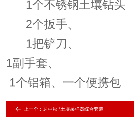
1
个不锈钢土壤钻头
2
个扳手、
1
把铲刀、
1
副手套、
1
个铝箱、一个便携包
上一个：
迎中秋,*土壤采样器综合套装