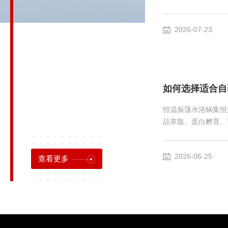
腔内温度分层。振荡
加热与制冷部件工况
2026-07-23
型，冷凝器积灰、散
持续出现超调。温度
导受阻；探头松动、
探头漂...
如何选择适合自
恒温振荡水浴锅集恒
品萃取、蛋白孵育、
配自身实验条件的设
附加功能、使用环境
2026-06-25
查看更多
备浪费，全文约98
基础。日常仅做微量
台式腔体，占用操作
行...