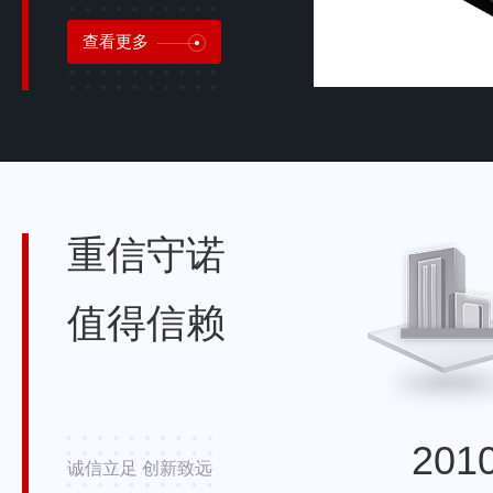
恒温水浴槽系列
恒温水箱
超级恒温
查看更多
电热恒温水浴槽
大型恒温循环
玻璃恒温水浴槽
高速\\低速离心机系列
冷冻离心机
低速离心
重信守诺
高速离心机
大容量离
值得信赖
采样器系列
不锈钢污泥采样器
水质自动
水质采样器
大气采样
201
诚信立足 创新致远
土壤采样器
粉尘采样