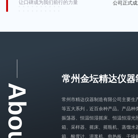
微生物采样器
让口碑成为我们前行的力量
公司正式成
电热板系列
石墨电热板
恒温电热
真空泵系列
常州金坛精达仪器
循环水真空泵
旋片式真
About Us
冷却循环水真空泵
常州市精达仪器制造有限公司主要生
等五大系列，近百余种产品。产品种
振荡器、恒温恒湿摇床、恒温恒湿光
消解仪\\金属浴
箱、采样器、摇床、摇瓶机、蒸馏水
恒温金属浴
恒温消解
箱、酸度计、溶浆机、电热板、干燥