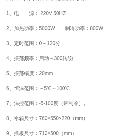
1
、电
源：
220V 50HZ
2
、加热功率：
5000W
制冷功率：
800W
3
、定时范围：
0
－
120
分
4
、振荡频率：启动－
300
转
/
分
5
、振荡幅度：
20mm
6
、恒温范围：－
5
℃～
100
℃
7
、温控范围：
-5-100
度（带制冷）。
8
、水箱尺寸：
760×550×220
（
mm
）
9
、摇板尺寸：
710×500
（
mm
）