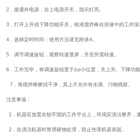
2
．接通外电源，合上电源开关，指示灯亮。
3
．打开上升或下降功能开关，校准搅拌棒在溶液中的工作深
4
．选择定时时间：使用方法请见附录
A
。
5
．调节调速旋钮，观察转速显屏，升至所需转速。
6
．工作完毕，将调速旋钮置于zui小位置，关上升、下降功
7
．将搅拌棒擦拭干净，其上不允许有水滴、污物残留。
注意事项：
1
．机器应放置在较牢固的工作平台上，环境应清洁整齐，
2
．在清洁机器时禁用硬物处理，防止伤害机器表面。