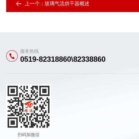
上一个：
玻璃气流烘干器概述
服务热线
0519-82318860\82338860
扫码加微信