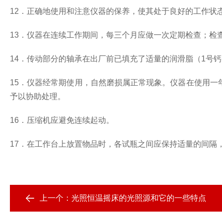
12
．正确地使用和注意仪器的保养，使其处于良好的工作状
13
．仪器在连续工作期间，每三个月应做一次定期检查；检
14
．传动部分的轴承在出厂前已填充了适量的润滑脂（
1
号钙
15
．仪器经常期使用，自然磨损属正常现象。仪器在使用一
予以协助处理。
16
．压缩机应避免连续起动。
17
．在工作台上放置物品时，各试瓶之间应保持适量的间隔
上一个：
光照恒温摇床的光照源和它的一些特点