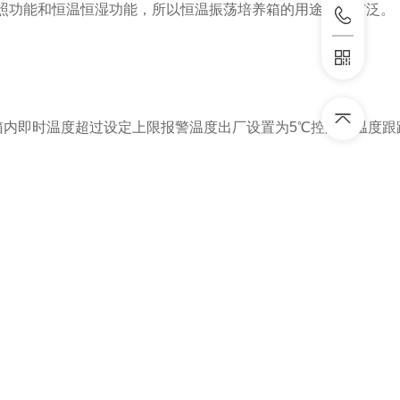
照功能和恒温恒湿功能，所以恒温振荡培养箱的用途相当广泛。
箱内即时温度超过设定上限报警温度出厂设置为
5
℃控温仪温度跟