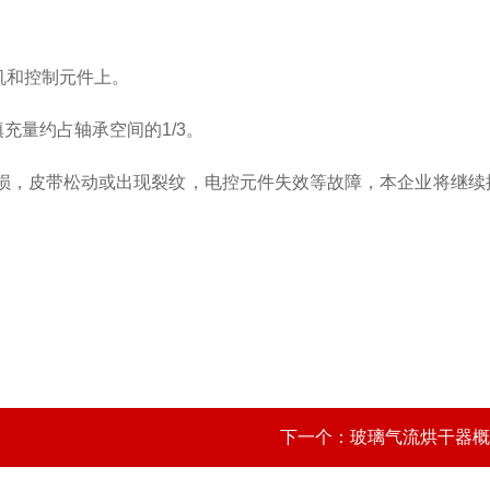
机和控制元件上。
填充量约占轴承空间的
1/3
。
损，皮带松动或出现裂纹，电控元件失效等故障，本企业将继续
下一个：
玻璃气流烘干器概