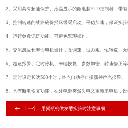
2
、采用具有超速保护、液晶显示的微电脑
P.I.D
控制器，带有
3
、控制转速的线路确保摇床缓缓启动、平稳加速，保证实验
4
、运行参数记忆功能、可避免繁琐操作。
5
、交流感应长寿命电机设计，宽调速，恒力矩、恒转速、无
6
、超速报警、定时停机、来电恢复、参数加密、转速修正等
7
、定时设定长达
500
小时，终点自动停止振荡并声光报警。
8
、具有断电恢复功能，在外电源突然失电又重新来电后，设
上一个：
用摇瓶机做发酵实验时注意事项