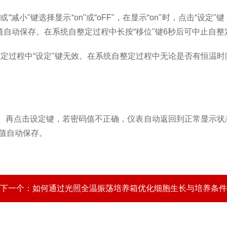
"或“减小"键选择显示“
on
"或“
oFF
"，在显示“
on
"时，点击“设定"
值自动保存。在系统自整定过程中长按“移位"键
6
秒后可中止自整
定过程中“设定"键无效。在系统自整定过程中无论是否有恒温时
值。再点击设定键，若密码值不正确，仪表自动返回到正常显示状
值自动保存。
下一个：
如何通过光照全温振荡培养箱优化细胞生长与培养条件