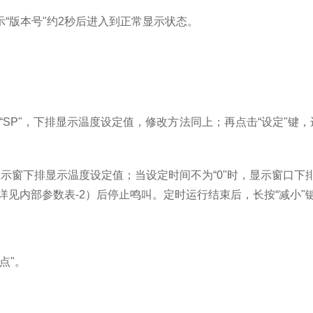
“版本号"约
2
秒后进入到正常显示状态。
“
SP
"，下排显示温度设定值，修改方法同上；再点击“设定"键
显示窗下排显示温度设定值；当设定时间不为“
0
"时，显示窗口下
详见内部参数表
-2
）后停止鸣叫。定时运行结束后，长按“减小"
点"。