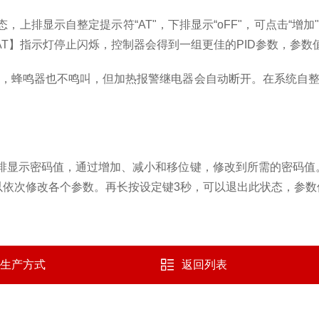
态，上排显示自整定提示符“
AT
"，下排显示“
oFF
"，可点击“增加
AT
】指示灯停止闪烁，控制器会得到一组更佳的
PID
参数，参数
亮，蜂鸣器也不鸣叫，但加热报警继电器会自动断开。在系统自整
下排显示密码值，通过增加、减小和移位键，修改到所需的密码
以依次修改各个参数。再长按设定键
3
秒，可以退出此状态，参数
生产方式
返回列表