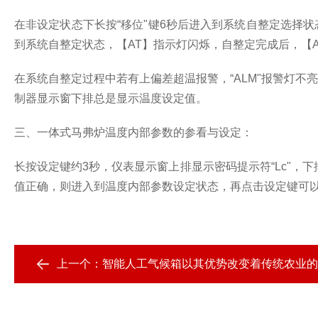
在非设定状态下长按“移位"键
6
秒后进入到系统自整定选择状
到系统自整定状态，【
AT
】指示灯闪烁，自整定完成后，【
在系统自整定过程中若有上偏差超温报警，“
ALM
"报警灯不
制器显示窗下排总是显示温度设定值。
三、一体式马弗炉温度内部参数的参看与设定：
长按设定键约
3
秒，仪表显示窗上排显示密码提示符“
Lc
"，
值正确，则进入到温度内部参数设定状态，再点击设定键可
上一个：
智能人工气候箱以其优势改变着传统农业的