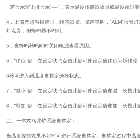
若显示窗上排显示“
----
"，表示温度传感器故障或温度超过
4
．上偏差超温报警时，蜂鸣器嘀、嘀声鸣叫，“
ALM
"报警
灯点亮，但蜂鸣器不鸣叫。
5
．当蜂鸣器鸣叫时关闭电源查看原因。
6
．“移位"键：在设定状态点击此键可使设定值移位闪烁修改
6
秒可进入到温度自整定选择状态。
7
．“减小"键：在设定状态点击此键可使设定值递减，长按
8
．“增加"键：在设定状态点击此键可使设定值递加，长按
二、一体式马弗炉系统自整定：
当温度控制效果不好时可进行系统自整定。自整定过程中温