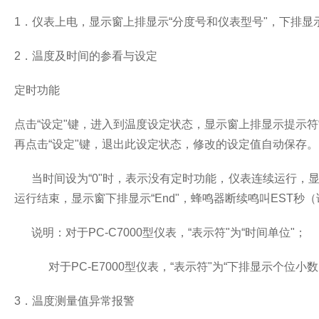
1
．仪表上电，显示窗上排显示“分度号和仪表型号"，下排显示
2
．温度及时间的参看与设定
定时功能
点击“设定"键，进入到温度设定状态，显示窗上排显示提示符
再点击“设定"键，退出此设定状态，修改的设定值自动保存。
当时间设为“
0
"时，表示没有定时功能，仪表连续运行，
运行结束，显示窗下排显示“
End
"，蜂鸣器断续鸣叫
EST
秒（
说明：对于
PC-C7000
型仪表，“表示符"为“时间单位"；
对于
PC-E7000
型仪表，“表示符"为“下排显示个位小数
3
．温度测量值异常报警