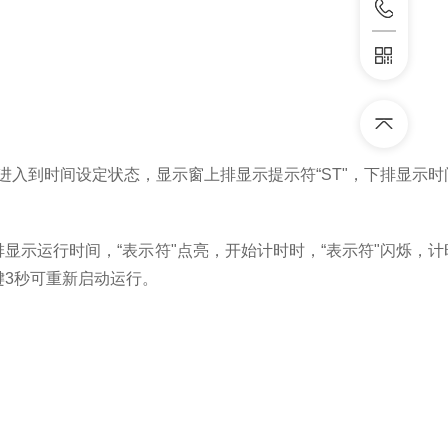
，进入到时间设定状态，显示窗上排显示提示符“
ST
"，下排显示
排显示运行时间，“表示符"点亮，开始计时时，“表示符"闪烁，
键
3
秒可重新启动运行。