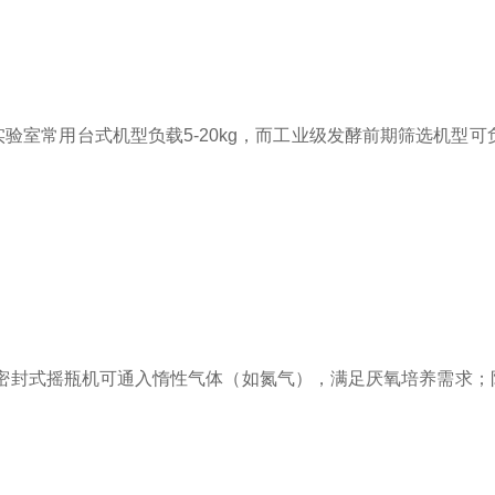
验室常用台式机型负载5-20kg，而工业级发酵前期筛选机型可负
，密封式摇瓶机可通入惰性气体（如氮气），满足厌氧培养需求；