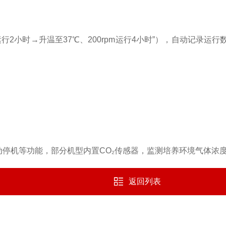
运行2小时→升温至37℃、200rpm运行4小时”），自动记录
动停机等功能，部分机型内置CO₂传感器，监测培养环境气体浓
返回列表