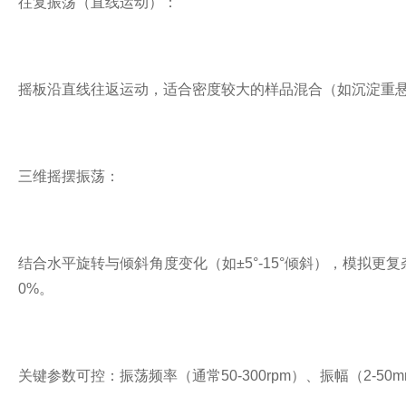
往复振荡（直线运动）：
摇板沿直线往返运动，适合密度较大的样品混合（如沉淀重悬
三维摇摆振荡：
结合水平旋转与倾斜角度变化（如±5°-15°倾斜），模拟
0%。
关键参数可控：振荡频率（通常50-300rpm）、振幅（2