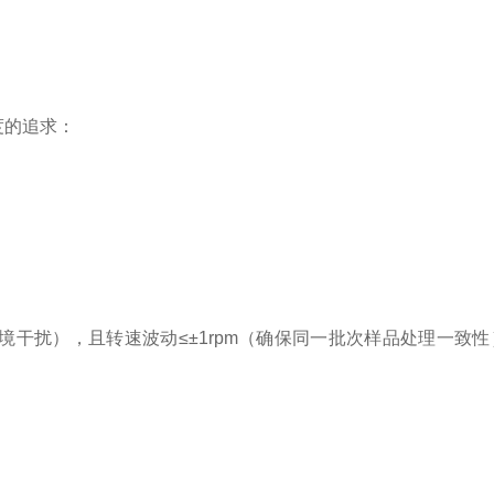
度的追求：
干扰），且转速波动≤±1rpm（确保同一批次样品处理一致性