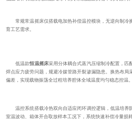
常规常温摇床仅搭载电加热补偿温控模块，无逆向制冷换
育工艺需求。
低温款
恒温摇床
采用分体耦合式蒸汽压缩制冷配置，匹
焊点应力疲劳问题，规避冷媒管路开裂渗漏隐患。换热布局
偏差，实现载物振荡全过程培养腔体全域温度均匀稳态控温
温控系统搭载冷热双向自适应闭环调控逻辑，低温培养阶
室温波动、箱体开合取放样本工况下，系统快速补偿冷量损