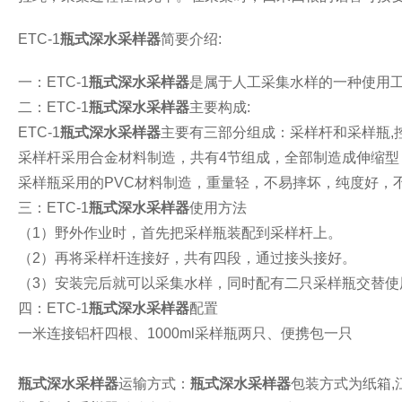
ETC-1
瓶式深水采样器
简要介绍
:
一：
ETC-1
瓶式深水采样器
是属于人工采集水样的一种使用
二：
ETC-1
瓶式深水采样器
主要构成
:
ETC-1
瓶式深水采样器
主要有三部分组成：采样杆和采样瓶
,
采样杆采用合金材料制造，共有
4
节组成，全部制造成伸缩型
采样瓶采用的
PVC
材料制造，重量轻，不易摔坏，纯度好，
三：
ETC-1
瓶式深水采样器
使用方法
（
1
）野外作业时，首先把采样瓶装配到采样杆上。
（
2
）再将采样杆连接好，共有四段，通过接头接好。
（
3
）安装完后就可以采集水样，同时配有二只采样瓶交替使
四：
ETC-1
瓶式深水采样器
配置
一米连接铝杆四
根、
1000ml
采样瓶两只、便携包一只
瓶式深水采样器
运输方式：
瓶式深水采样器
包装方式为纸箱
,