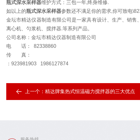
瓶式深水采样器
维护方式：三包一年
,
终身维修
.
如以上的
瓶式深水采样器
参数还不满足你的需求
,
你可致电
\82
金坛市精达仪器制造有限公司是一家具有设计、生产、销售
离心机、匀浆机、搅拌器
.
等系列产品。
公司名称：
金坛市精达仪器制造有限公司
电 话：
82338860
传 真：
：
923981903 1986127874
上一个：
精达牌集热式恒温磁力搅拌器的三大优点
服务热线