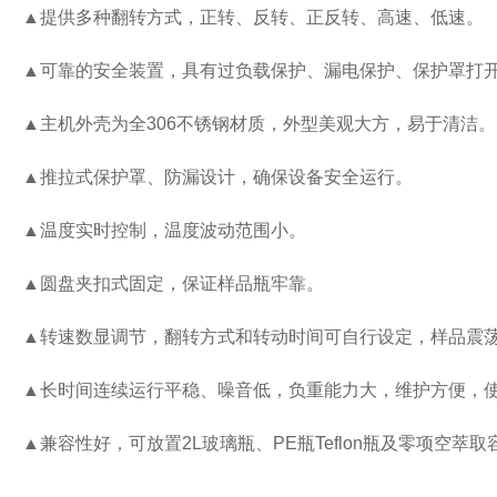
▲
提供多种翻转方式，正转、反转、正反转、高速、低速。
▲
可靠的安全装置，具有过负载保护、漏电保护、保护罩打
▲
主机外壳为全
306
不锈钢材质，外型美观大方，易于清洁。
▲
推拉式保护罩、防漏设计，确保设备安全运行。
▲
温度实时控制，温度波动范围小。
▲
圆盘夹扣式固定，保证样品瓶牢靠。
▲
转速数显调节，翻转方式和转动时间可自行设定，样品震
▲
长时间连续运行平稳、噪音低，负重能力大，维护方便，
▲
兼容性好，可放置
2L
玻璃瓶、
PE
瓶
Teflon
瓶及零项空萃取