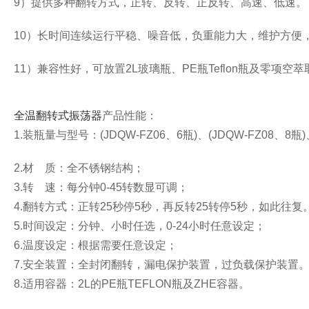
9
）提供多种翻转方式，正转、反转、正反转、高速、低速。
10
）长时间连续运行平稳、噪音低，负重能力大，维护方便
11
）兼容性好，可放置
2L
玻璃瓶、
PE
瓶
Teflon
瓶及零项空萃
全温翻转式振荡器
产品性能：
1.
装瓶量与型号：
(JDQW-FZ06
、
6
瓶
)
、
(JDQW-FZ08
、
8
瓶
)
2.
材
质：全不锈钢结构；
3.
转
速：每分钟
0-45
转数显可调；
4.
翻转方式：正转
25
秒停
5
秒，再反转
25
转停
5
秒，如此往复
5.
时间设定：分钟、小时任选，
0-24
小时任意设定；
6.
温度设定：根据需要任意设定；
7.
安全装置：全封闭翻转，漏电保护装置，过负载保护装置
8.
适用容器：
2L
的
PE
瓶
TEFLON
瓶及
ZHE
容器。