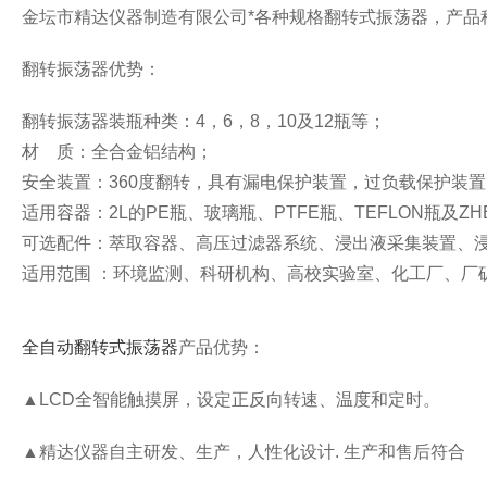
金坛市精达仪器制造有限公司*各种规格翻转式振荡器，产品
翻转振荡器优势：
翻转振荡器装瓶种类：
4
，
6
，
8
，
10
及
12
瓶等；
材
质：全合金铝结构；
安全装置：
360
度翻转，具有漏电保护装置，过负载保护装置
适用容器：
2L
的
PE
瓶、玻璃瓶、
PTFE
瓶、
TEFLON
瓶及
ZH
可选配件：萃取容器、高压过滤器系统、浸出液采集装置、
适用范围
：环境监测、科研机构、高校实验室、化工厂、厂
全自动翻转式振荡器
产品优势：
▲
LCD
全智能触摸屏，设定正反向转速、温度和定时。
▲
精达仪器自主研发、生产，人性化设计
.
生产和售后符合