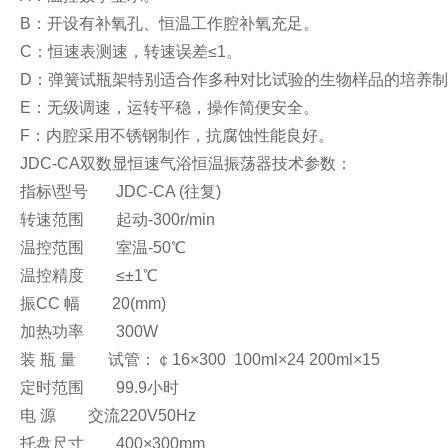
B：开设有补氧孔、恒温工作腔补氧充足。
C：恒速表测速，转速误差≤1。
D：弹簧试瓶架特别适合作多种对比试验的生物样品的培养
E：无级调速，运转平稳，操作简便安全。
F：内腔采用不锈钢制作，抗腐蚀性能良好。
JDC-CA双数显恒速气浴恒温振荡器技术参数：
指标\型号 JDC-CA (往复)
转速范围 起动-300r/min
温控范围 室温-50℃
温控精度 ≤±1℃
振CC 幅 20(mm)
加热功率 300W
装 瓶 量 试管：￠16×300 100ml×24 200ml×15
定时范围 99.9小时
电 源 交流220V50Hz
托盘尺寸 400×300mm