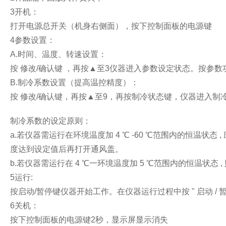
3
开机：
打开电源总开关（机身右侧面），按下控制面板的电源键
4
参数设置：
A.
时间、温度、转速设置：
按
修改
/
确认键
，再按
▲
至
3
仪器进入参数设定状态。按参数
B.
制冷系数设置（提高温控精度）：
按
修改
/
确认键，再按
▲
至
9
，再按制冷状态键，仪器进入制
制冷系数的设定原则：
a.
若仪器需运行在环境温度加
4
℃
-60
℃范围内的恒温状态
,
度达到设定值后再打开通风盖。
b.
若仪器需运行在
4
℃一环境温度加
5
℃范围内的恒温状态
,
5
运行
:
按启动
/
暂停键仪器开始工作。在仪器运行过程中按
"
启动
/
6
关机：
按下控制面板的电源键
2
秒，显示屏显示消失