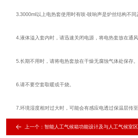
3.3000ml以上电热套使用时有吱-吱响声是炉丝结构不
4.液体溢入套内时，请迅速关闭电源，将电热套放在通风
5.长期不用时，请将电热套放在干燥无腐蚀气体处保存
6.请不要空套取暖或干烧。
7.环境湿度相对过大时，可能会有感应电透过保温层传至
上一个：
智能人工气候箱功能设计及与人工气候室区