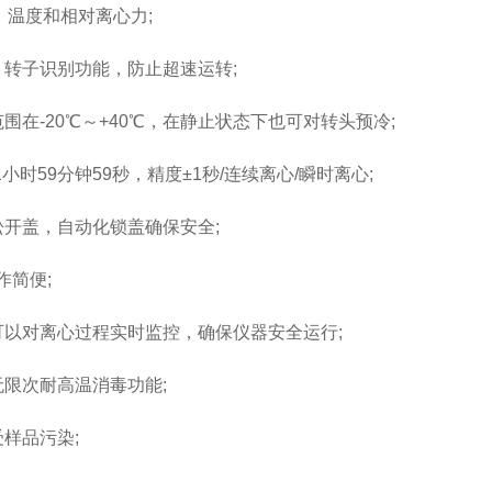
温度和相对离心力;
m，转子识别功能，防止超速运转;
-20℃～+40℃，在静止状态下也可对转头预冷;
时59分钟59秒，精度±1秒/连续离心/瞬时离心;
开盖，自动化锁盖确保安全;
作简便;
对离心过程实时监控，确保仪器安全运行;
限次耐高温消毒功能;
受样品污染;