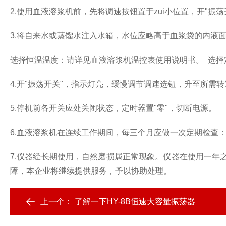
2.使用血液溶浆机前，先将调速按钮置于zui小位置，开"振荡
3.将自来水或蒸馏水注入水箱，水位应略高于血浆袋的内液
选择恒温温度：请详见血液溶浆机温控表使用说明书。 选择定
4.开"振荡开关"，指示灯亮，缓慢调节调速选钮，升至所需转
5.停机前各开关应处关闭状态，定时器置"零"，切断电源。
6.血液溶浆机在连续工作期间，每三个月应做一次定期检查
7.仪器经长期使用，自然磨损属正常现象。仪器在使用一
障，本企业将继续提供服务，予以协助处理。
上一个：
了解一下HY-8B恒速大容量振荡器