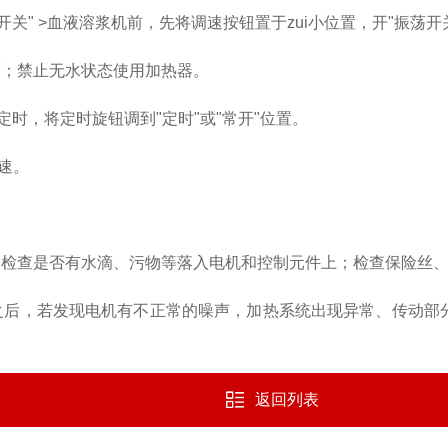
开关" >血液溶浆机前，先将调速按钮置于zui小位置，开"振荡开
面；禁止无水状态使用加热器。
时，将定时旋钮调到"定时"或"常开"位置。
速。
：检查是否有水滴、污物等落入电机和控制元件上；检查保险丝
年之后，若发现电机有不正常的噪声，加热系统出现异常、传动部
返回列表