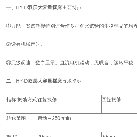
一、
HY-D
双层大容量揺床
主要特点：
①万能弹簧试瓶架特别适合作多种对比试验的生物样品的培
②设有机械定时。
③无级调速，数字显示。直流电机驱动，无噪音，运转平稳
二、
HY-D
双层大容量揺床
技术指标：
指标
\
振荡方式
往复振荡
回旋振荡
转速范围
启动～
250r/min
振
幅
20mm
20mm