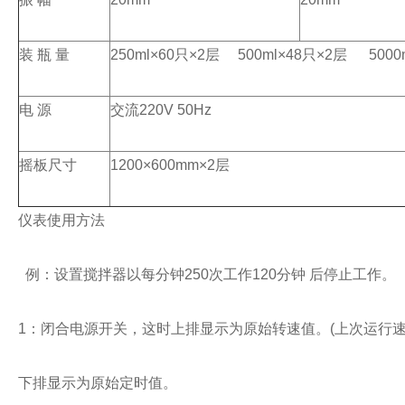
装
瓶
量
250ml×60
只
×2
层
500ml×48
只
×2
层
5000m
电
源
交流
220V 50Hz
摇板尺寸
1200×600mm×2
层
仪表使用方法
例：设置搅拌器以每分钟
250
次工作
120
分钟
后停止工作。
1
：闭合电源开关，这时上排显示为原始转速值。
(
上次运行
下排显示为原始定时值。