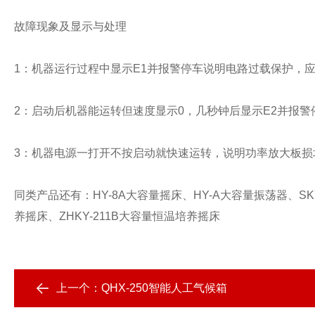
故障现象及显示与处理
1
：机器运行过程中显示
E1
并报警停车说明电路过载保护，
2
：启动后机器能运转但速度显示
0
，几秒钟后显示
E2
并报警
3
：机器电源一打开不按启动就快速运转，说明功率放大板损
同类产品还有：
HY-8A
大容量摇床、
HY-A
大容量振荡器、
SK
养摇床、
ZHKY-211B
大容量恒温培养摇床
上一个：
QHX-250智能人工气候箱