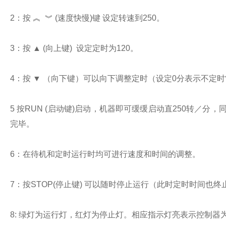
2
：按
︽
︾
(
速度快慢
)
键
设定转速到
250
。
3
：按
▲
(
向上键
)
设定定时为
120
。
4
：按
▼
（向下键）可以向下调整定时（设定
0
分表示不定时
5
按
RUN (
启动键
)
启动，机器即可缓缓启动直
250
转／分，
完毕。
6
：在待机和定时运行时均可进行速度和时间的调整。
7
：按
STOP(
停止键
)
可以随时停止运行（此时定时时间也终
8:
绿灯为运行灯，红灯为停止灯。相应指示灯亮表示控制器