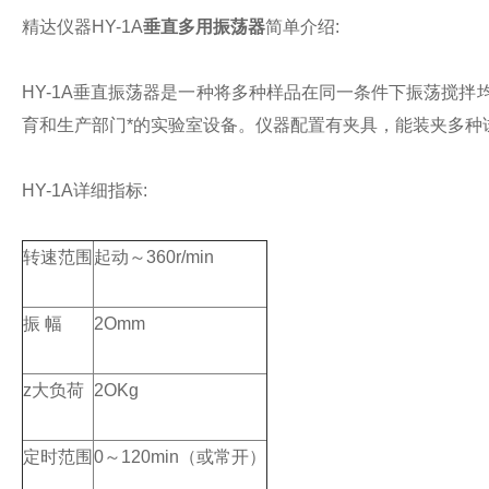
精达仪器HY-1A
垂直多用振荡器
简单介绍:
HY-1A垂直振荡器是一种将多种样品在同一条件下振荡搅
育和生产部门*的实验室设备。仪器配置有夹具，能装夹多种
HY-1A详细指标:
转速范围
起动～360r/min
振 幅
2Omm
z大负荷
2OKg
定时范围
0～120min（或常开）