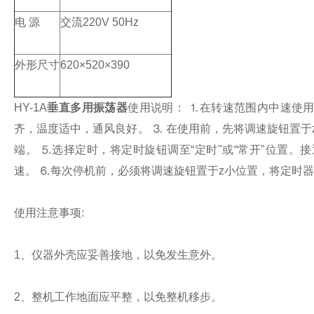
电 源
交流220V 50Hz
外形尺寸
620×520×390
HY-1A
垂直多用振荡器
使用说明：
⒈在转速范围内中速使用
齐，温度适中，通风良好。
⒊ 在使用前，先将调速旋钮置于
端。 ⒌选择定时，将定时旋钮调至“定时"或“常开"位置
速。
⒍每次停机前，必须将调速旋钮置于z小位置，将定时器
使用注意事项:
1、仪器外壳应妥善接地，以免发生意外。
2、整机工作地面应平整，以免整机移步。