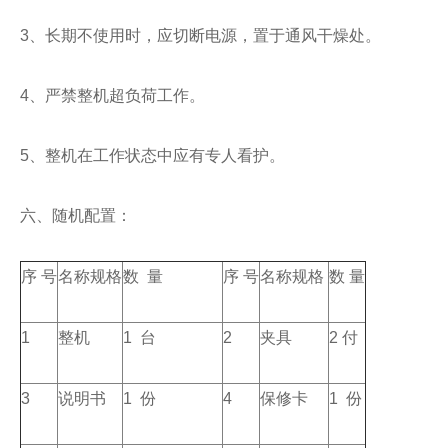
3、长期不使用时，应切断电源，置于通风干燥处。
4、严禁整机超负荷工作。
5、整机在工作状态中应有专人看护。
六、随机配置：
序 号
名称规格
数 量
序 号
名称规格
数 量
1
整机
1 台
2
夹具
2 付
3
说明书
1 份
4
保修卡
1 份