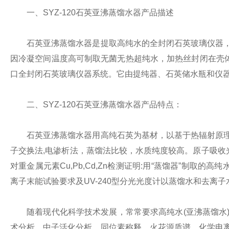
一、SYZ-120石英亚沸蒸馏水器产品描述
石英亚沸蒸馏水器是提取高纯水的全封闭石英玻璃仪器，以
因冷凝空间温度高可制取无菌无热超纯水，加热丝封闭在壳
口全封闭石英玻璃仪器系统。它由提纯器、石英储水瓶和仪
二、SYZ-120石英亚沸蒸馏水器产品特点：
石英亚沸蒸馏水器用高纯石英为基材，以基于热辐射原理保
子交换法,电渗析法，蒸馏法比较，水质纯度较高。原子吸收光
对重金属元素Cu,Pb,Cd,Zn检测证明:用“蒸馏器”制
离子末能试验要求及UV-240型分光光度计以蒸馏水和去离
随着现代化科学技术发展，常常要求高纯水(亚沸蒸馏水)
术分析、中子活化分析、同位素称释、火花源质谱、化学电