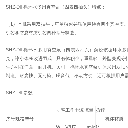
SHZ-DIII循环水多用真空泵（四表四抽头）
特点：
（
1
）本机采用双抽头，可单独或并联使用装有两个真空表
机芯和防腐材质机芯两种型号制造。
SHZ-DIII循环水多用真空泵（四表四抽头）
解说
该循环水多
壳，缩小体积改进而成，具有体积小，重量轻，外型美观等
生亦可在任意一面开机、关机。循环水真空泵机体采用双抽
制造。耐腐蚀、无污染、噪音低、移动方便，还可根据用户
SHZ-DIII
参数
功率
工作电源
流量
扬程
序号
规格型号
机体材质
W
V/HZ
L/min
M