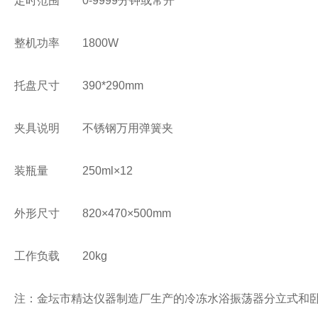
定时范围
0-9999分钟或常开
整机功率
1800W
托盘尺寸
390*290mm
夹具说明
不锈钢万用弹簧夹
装瓶量
250ml×12
外形尺寸
820×470×500mm
工作负载
20kg
注：金坛市精达仪器制造厂生产的冷冻水浴振荡器分立式和卧