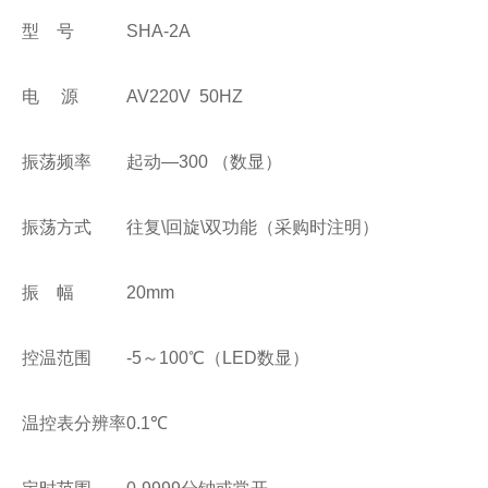
型 号
SHA-2A
电 源
AV220V 50HZ
振荡频率
起动—300 （数显）
振荡方式
往复\回旋\双功能（采购时注明）
振 幅
20mm
控温范围
-5～100℃（LED数显）
温控表分辨率
0.1℃