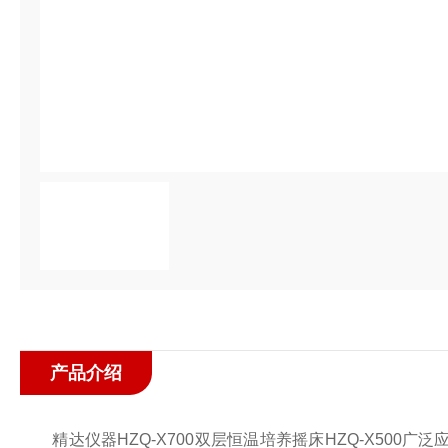
产品介绍
精达仪器HZQ-X700双层恒温培养摇床HZQ-X500