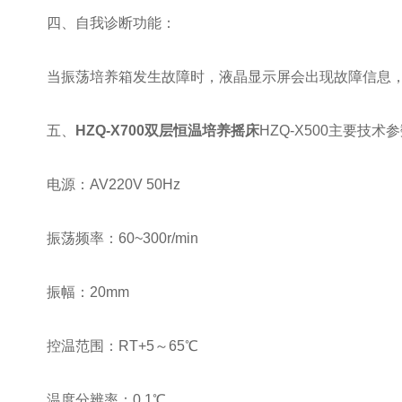
四、自我诊断功能：
当振荡培养箱发生故障时，液晶显示屏会出现故障信息，
五、
HZQ-X700双层恒温培养摇床
HZQ-X500主要技术
电源：AV220V 50Hz
振荡频率：60~300r/min
振幅：20mm
控温范围：RT+5～65℃
温度分辨率：0.1℃