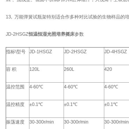
13,
万能弹簧试瓶架特别适合作多种对比试验的生物样品的
JD-2HSGZ
恒温恒湿光照培养摇床
参数
指标
\
型号
JD-1HSGZ
JD-2HSGZ
JD-4HSGZ
容
积
120L
260L
420
温控范围
4-60
℃
4-60
℃
4-60
℃
温控精度
±
0.1
℃
±
0.1
℃
±
0.1
℃
振荡速度
30-300r/min
30-300r/min
30-300r/min