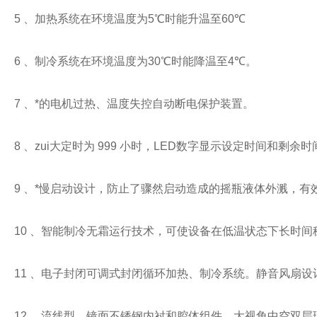
5
、加热系统在环境温度为
5
℃时能升温至
60
℃
6
、制冷系统在环境温度为
30
℃时能降温至
4
℃。
7
、*的电机过热、温度失控自动断电保护装置。
8
、zui大定时为
999
小时，
LED
数字显示设定时间和剩余时
9
、*慢启动设计，防止了骤然启动造成的摇瓶液体外溅，有
10
、智能制冷无霜运行技术，可使设备在低温状态下长时间
11
、电子封闭可调式封闭循环加热、制冷系统。静音风扇设
12
、流线型、镜面不锈钢内衬和腔体组件，大视角中空双层