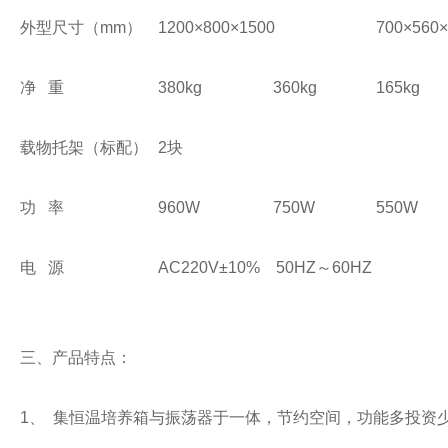
外型尺寸（mm）
1200×800×1500
700×560×
净 重
380kg
360kg
165kg
载物托架（标配）
2块
功 率
960W
750W
550W
电 源
AC220V±10% 50HZ～60HZ
三、产品特点：
1、 集恒温培养箱与振荡器于一体，节约空间，功能多投资