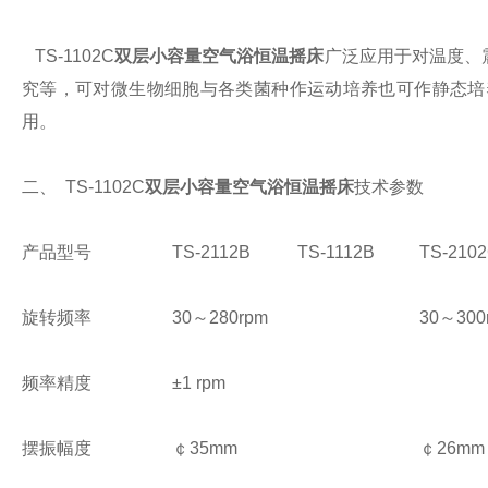
TS-1102C
双层小容量空气浴恒温摇床
广泛应用于对温度、
究等，可对微生物细胞与各类菌种作运动培养也可作静态培
用。
二、 TS-1102C
双层小容量空气浴恒温摇床
技术参数
产品型号
TS-2112B
TS-1112B
TS-210
旋转频率
30～280rpm
30～300
频率精度
±1 rpm
摆振幅度
￠35mm
￠26mm