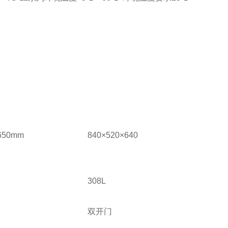
*650mm
840×520×640
308L
双开门