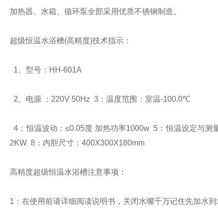
加热器、水箱、循环泵全部采用优质不锈钢制造。
超级恒温水浴槽
(
高精度
)
技术指示：
1
、型号：
HH-601A
2
、电源
：
220V 50Hz
3
：温度范围：室温
-100.0
℃
4
：恒温波动：≤
0.05
度
加热功率
1000w
5
：恒温设定与测
2KW
8
：内胆尺寸：
400X300X180mm
高精度超级恒温水浴槽注意事项：
1
：在使用前请详细阅读说明书，关闭水嘴千万记住先加水到