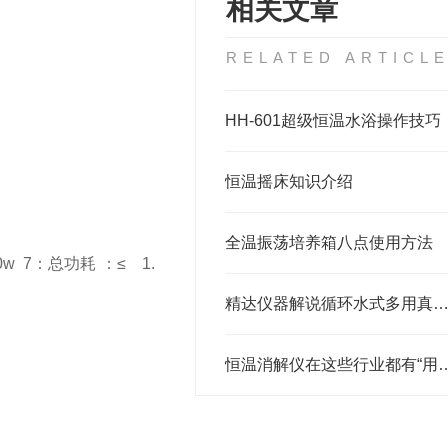
相关文章
RELATED ARTICL
HH-601超级恒温水浴操作技巧
恒温摇床知识介绍
全温振荡培养箱八点使用方法
0w
7
：总功耗
：≤
1.
精达仪器解说循环水式多用真空泵整机与泵头材质
恒温消解仪在这些行业都