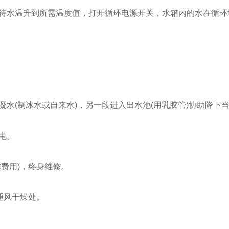
待水温升到所需温度值，打开循环电源开关，水箱内的水在循环
凝水
(
制冰水或自来水
)
，另一段进入出水池
(
用乳胶管
)
协助降下
电。
本费用
)
，终身维修。
通风干燥处。