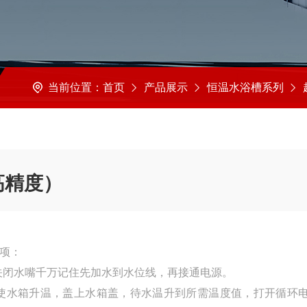
当前位置：
首页
产品展示
恒温水浴槽系列
超级
高精度）
事项：
关闭水嘴千万记住先加水到水位线，再接通电源。
使水箱升温，盖上水箱盖，待水温升到所需温度值，打开循环