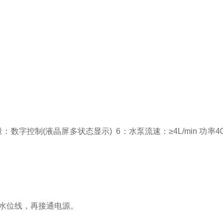
量：数字控制
(
液晶屏多状态显示
)
6
：水泵流速：≥
4L/min
功率
4
水位线，再接通电源。