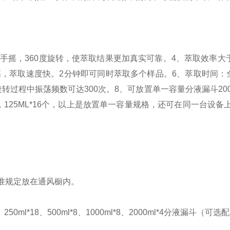
工手摇，
360
度旋转，使萃取结果更加真实可靠。
4
、萃取效率大
高，萃取速度快。
2
分钟即可同时萃取多个样品。
6
、萃取时间：
旋转过程中振荡频数可达
300
次。
8
、可放置单一容量分液漏斗
20
，
125ML*16
个，以上是放置单一容量规格，还可在同一台设备
准规定放在通风橱内。
、
250ml*18
、
500ml*8
、
1000ml*8
、
2000ml*4
分液漏斗（可选配