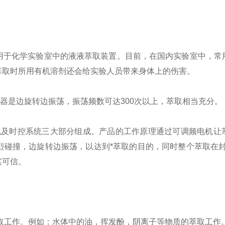
用于化学实验室中的液液萃取装置。目前，在国内实验室中，常
萃取时所用有机溶剂还会给实验人员带来身体上的伤害。
器是边旋转边振荡，振荡频数可达
300
次以上，萃取相当充分。
机及时控系统三大部分组成。产品的工作原理通过可调频电机让
烈碰撞，边旋转边振荡，以达到*萃取的目的，同时整个萃取在封
实可信。
取工作。例如：水体中的油，挥发酚，阴离子等物质的萃取工作