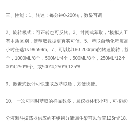
三
、
性能：
1
、转速：每分钟
0-200
转，数显可调
2
、
旋转模式：可正转也可反转。
3
、封闭式萃取，*模拟人
有本质区别，使萃取数据更真实可信。
5
、萃取自动化程度
小时任选
1s-99h99m
。
7
、可以以
180-200rpm
的转速旋转，
个，
1000ML*8
个，
500ML*4
个，
500ML*8
个，
250ML*12
个
00*4,250*6
个。或
500*4,250*6,125*8
9
、掀盖式设计可快速取放萃取瓶，方便快捷。
10
、
一次可同时萃取的样品数多，且仪器体积小巧，可按标
分液漏斗振荡器供应的不锈钢分液漏斗架可以放置
125ml*18