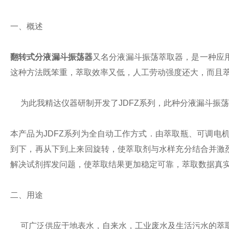
一
、
概述
翻转式分液漏斗振荡器
又名分液漏斗振荡萃取器
，
是一种应
这种方法既笨重，萃取效率又低，人工劳动强度还大，而且
为此我精达仪器研制开发了
JDFZ
系列，此种分液漏斗振荡
本产品为
JDFZ
系列为全自动工作方式．由萃取瓶、可调电
到下，再从下到上来回旋转，使萃取剂与水样充分结合并激
解决试剂挥发问题，使萃取结果更加稳定可靠，萃取数据真
二
、
用途
可广泛供应于地表水，自来水，工业废水及生活污水的萃