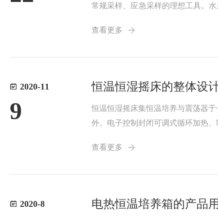
常规采样、应急采样的理想工具。水
泥合水样排空或保存到留样瓶中。2
查看更多
样瓶中。3）流量等...
恒温恒湿摇床的整体设
2020-11
9
恒温恒湿摇床集恒温培养与震荡器于
外。电子控制封闭可调式循环加热、
断影响。具有强劲快速的加热、制冷
查看更多
电抛光弹簧烧瓶...
电热恒温培养箱的产品
2020-8