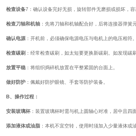
检查设备
7
：确认设备完好无损，旋转部件无磨损或损坏，容
检查刀轴和机轴
：先将刀轴和机轴配合好，后将连接器弹簧
确认电源
：开机前，必须确保电源电压与电机上的电压相符
检查碳刷
：经常检查碳刷，如太短要更换新碳刷。如发现碳
放置平稳
：将组织捣碎机放置在平整紧固的台面上。
做好防护
：佩戴好防护眼镜、手套等防护装备。
B
、操作过程：
安装玻璃杯
：装置玻璃杯时需与机上圆轴心对准，居中且四
添加液体或油脂
：本机不宜空转，使用时须加入少量液体或