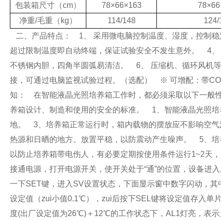
包装箱尺寸
（cm）
78
×
66
×
163
78
×
66
净重
/
毛重
（kg）
114/148
124/
二、产品特点：
1、 采用微电脑控制温度、湿度，控制稳
超过限制温度即自动终端，保证试验安全不发生意外。
4、
不锈钢内胆，四角半圆弧易清洁。
6、 压缩机、循环风机
接，可通过电脑监视试验过程。（选配）
※ 可增配：带CO
知：
在智能液晶光照培养箱工作时，都必须采取以下一般性
养箱设计、制造和使用的安全的标准。
1、智能液晶光照培
地。
3、培养箱正常运行时，箱内载物的摆放应不影响空气
热源和日晒的地方。放置平稳，以防震动产生噪声。
5、培
以防止培养箱带电伤人，有必要定期按使用条件运行1~2天
接通电源，打开电源开关，使开关处于“通”的位置，设备进
一下SET键，进入SV设置状态，下面显示窗中数字闪动，
设定值（zui小值0.1℃），zui后按下SEL键将设定值
度(出厂设定值为26℃)＋12℃的工作状态下，AL1灯亮，