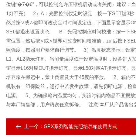
位键“�7�6”，可以控制允许压缩机启动或者关闭）建议：当
1灯不亮）
2）A：光照控制仪定时设定：按一下SET键3
然后按∨或∧键即可改变定时时间设定值，下面显示窗显示ON
SEL键退出设置状态。
B：光照控制仪时间校准：按一下SE
需位置，然后按∨或∧键即可改变时间校准值，zui后按下SE
照强度，按照用户要求自行调节。
3）温度状态指示：设定
L1、AL2指示灯亮。当测量温度低于设定温度时，设备进入
窗显示L16对应OUT指示灯亮、显示L50对应AT指示灯亮、显
培养箱在搬运中，禁止倒置及大于45度的平放。
2、箱内不
机装有二组保险丝，运行中若发生故障，请先切断电源，检
电源。
5、为确保箱内温度均匀，实验时箱内物品不宜摆放
与本厂销售部，用户请勿任意拆修。
注意:本厂从产品售出之
上一个：
GPX系列智能光照培养箱使用方式