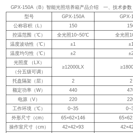
GPX-150A（B）智能光照培养箱产品介绍
一、技术参数
型号
GPX-150A
GPX-
公称容积
（L）
150
15
控温范围
（
℃
）
全光照
10~50
℃
全光照
1
温度波动性
（
℃
）
±
1
±
温度均匀性
（
℃
）
±
2
±
光照度
（LX）
≥
12000LX
≥
180
（
分五级可调
）
托盘隔架
（
层
）
2
2
额定功率
（W）
440
47
电源
（V）
220
22
工作环境
（
℃
）
0~35
0~
外形尺寸
（cm）
65
×
62
×
146
65
×
62
操作室尺寸
（cm）
42
×
42
×
93
42
×
4