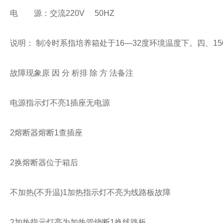
电 源：交流220V 50HZ
说明： 制冷时系指培养箱处于16—32度环境温度下。
四、15
故障现象原 因 分 析排 除 方 法备注
电源指示灯不亮1插座无电源
2熔断器熔断1查插座
2换熔断器位于箱后
不加热(不升温)1加热指示灯不亮为线路板故障
2加热指示灯亮为加热管烧断1换线路板