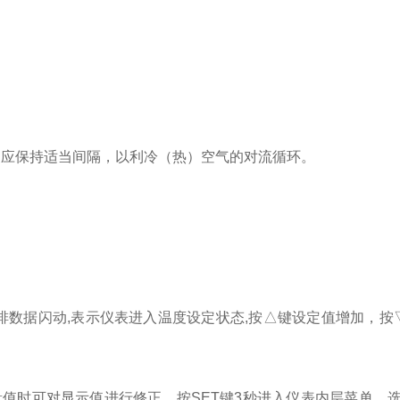
间应保持适当间隔，以利冷（热）空气的对流循环。
下排数据闪动,表示仪表进入温度设定状态,按△键设定值增加，
值时可对显示值进行修正。按SET键3秒进入仪表内层菜单，选