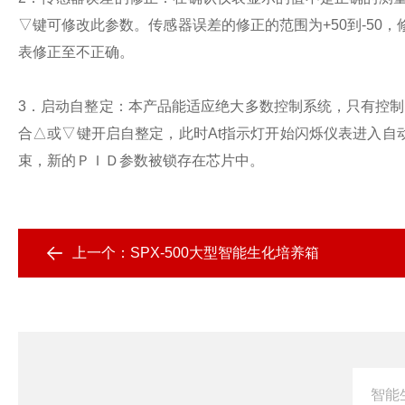
▽键可修改此参数。传感器误差的修正的范围为+50到-50
表修正至不正确。
3．启动自整定：本产品能适应绝大多数控制系统，只有控制
合△或▽键开启自整定，此时At指示灯开始闪烁仪表进入自
束，新的ＰＩＤ参数被锁存在芯片中。
上一个：
SPX-500大型智能生化培养箱