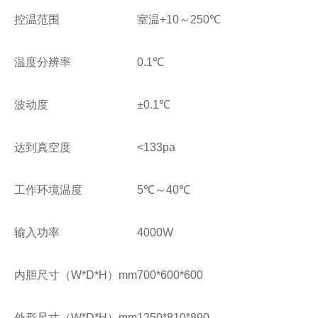
控温范围
室温
+10
～
250
℃
温度分辨率
0.1
℃
波动度
±0.1
℃
达到真空度
<133pa
工作环境温度
5
℃～
40
℃
输入功率
4000W
内胆尺寸（
W*D*H
）
mm
700*600*600
外形尺寸（
W*D*H
）
mm
1250*810*890