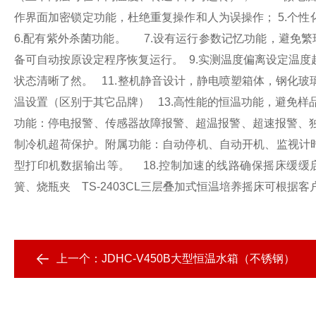
作界面加密锁定功能，杜绝重复操作和人为误操作；
5.
个性
6.
配有紫外杀菌功能。
7.
设有运行参数记忆功能，避免繁
备可自动按原设定程序恢复运行。
9.
实测温度偏离设定温度
状态清晰了然。
11.
整机静音设计，静电喷塑箱体，钢化玻
温设置（区别于其它品牌）
13.
高性能的恒温功能，避免样
功能：停电报警、传感器故障报警、超温报警、超速报警、
制冷机超荷保护。附属功能：自动停机、自动开机、监视计
型打印机数据输出等。
18.
控制加速的线路确保摇床缓缓
簧、烧瓶夹
TS-2403CL
三层叠加式恒温培养摇床可根据客
上一个：
JDHC-V450B大型恒温水箱（不锈钢）