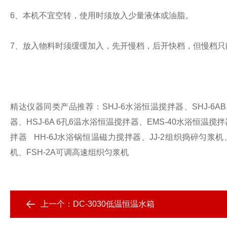
6
、本机不宜空转，使用时须放入少量液体或油脂。
7
、放入物料时须缓缓加入，先开慢档，后开快档，但慢档只
精达仪器同类产品推荐：
SHJ-6
水浴恒温搅拌器、
SHJ-6AB
器、
HSJ-6A 6
孔
6
温水浴恒温搅拌器、
EMS-40
水浴恒温搅拌
拌器
HH-6J
水浴锅恒温磁力搅拌器、
JJ-2
组织捣碎匀浆机
机、
FSH-2A
可调高速组织匀浆机
上一个：
DC-3030低温恒温水箱