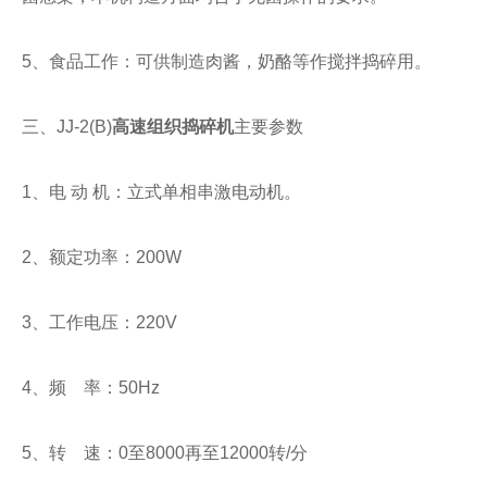
5
、食品工作：可供制造肉酱，奶酪等作搅拌捣碎用。
三、
JJ-2(B)
高速组织捣碎机
主要参数
1
、电
动
机：立式单相串激电动机。
2
、额定功率：
200W
3
、工作电压：
220V
4
、频
率：
50Hz
5
、转
速：
0
至
8000
再至
12000
转
/
分