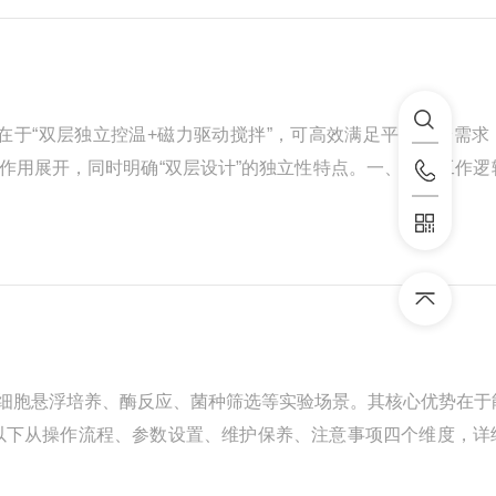
于“双层独立控温+磁力驱动搅拌”，可高效满足平行实验需求
同作用展开，同时明确“双层设计”的独立性特点。一、核心工作
，每层可单独设定搅拌速度和加热温度，互不干扰。其整体工作流程
细胞悬浮培养、酶反应、菌种筛选等实验场景。其核心优势在于
。以下从操作流程、参数设置、维护保养、注意事项四个维度，详
，需重点关注以下3点：设备放置与电源检查放置在水平、通风