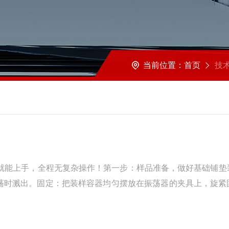
当前位置：
首页
技
就能上手，全程无复杂操作！第一步：样品准备，做好基础铺垫
振荡时溅出。固定：把装样容器均匀摆放在振荡器的夹具上，旋紧
固，避免后续运行出现故障。第二步：参数设定，精准匹配需求