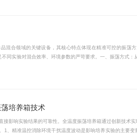
样品混合领域的关键设备，其核心特点体现在精准可控的振荡方
足不同实验对混合效率、环境参数的严苛要求。一、振荡方式：从
荡（圆周运动）：摇板以固定半径（通常10-50mm）做圆周
振荡培养箱技术
直接影响实验结果的可靠性。全温度振荡培养箱通过创新技术实
​​1、精准温控消除环境干扰​​温度波动是影响培养实验的主