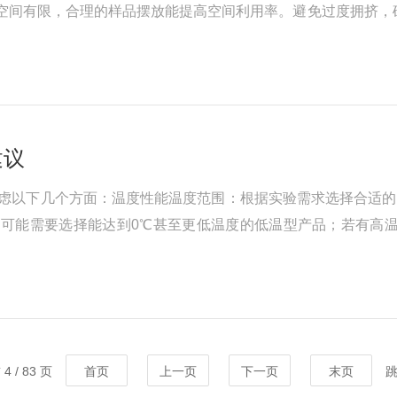
​内部空间有限，合理的样品摆放能提高空间利用率。避免过度拥
度不均，影响培养效果。​​2.预热培养箱，减少温度波动​​使用
建议
虑以下几个方面：温度性能温度范围：根据实验需求选择合适的
可能需要选择能达到0℃甚至更低温度的低温型产品；若有高
达到±0.1℃甚至更高精度，以确保实验结果的准确性和可重
4 / 83 页
首页
上一页
下一页
末页
跳