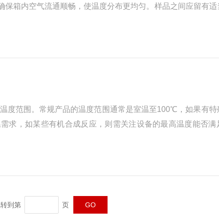
挤，确保箱内空气流通顺畅，使温度分布更均匀。样品之间应留有适
前进行预热，使箱内温度提前达到设定值，可减少温度波动对实验的影
温度范围。常规产品的温度范围通常是室温至100℃，如果有特
温需求，如某些有机合成反应，则需关注设备的最高温度能否满
复性。例如在细胞培养实验中，温度的微小波动都可能影响细胞的
转到第
页