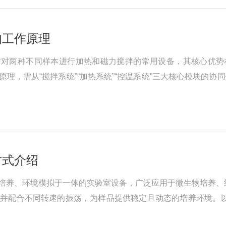
的工作原理
对两种不同样本进行加热和磁力搅拌的常用设备，其核心优势在
理，需从“搅拌系统”“加热系统”“控温系统”三大核心模块的协
是“两套独立的‘磁力搅拌+加热’单元”集成在同一设备框架内
方式介绍
培养、环境模拟于一体的实验室设备，广泛应用于微生物培养、
范围）并配合不同转速的振荡，为样品提供稳定且动态的培养环境
境核查使用前的准备工作是确保设备稳定运行和实验安全的基础