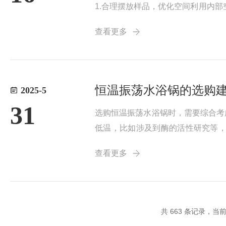
1.合理摆放样品，优化空间利用​
免堆叠遮挡风道，否则可能导致局部温
查看更多
恒温振荡水浴锅的选购
2025-5
31
选购恒温振荡水浴锅时，需要综合考
低温，比如涉及到酶的活性研究等，
度：精度越高越好，一般优质设备应
查看更多
升...
共 663 条记录，当前 