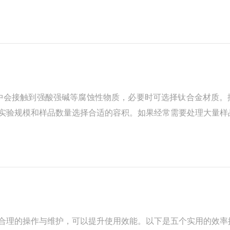
状态，消除了因温度变化导致的实验偏差，为重复性实验提供了
实验中会接触到强酸强碱等腐蚀性物质，必要时可选择钛合金材质。
实验规模和样品数量选择合适的容积。如果经常需要处理大量样
实用。水位保护：具备水位保护功能，防止因水位过低导致加热
理的操作与维护，可以提升使用效能。以下是五个实用的效率提升