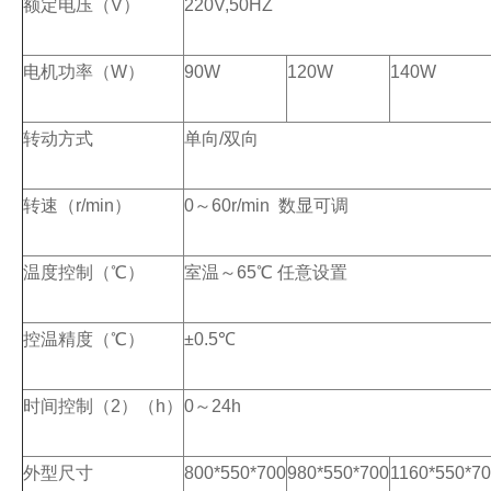
额定电压（V）
220V,50HZ
电机功率（W）
90W
120W
140W
转动方式
单向/双向
转速（r/min）
0～60r/min 数显可调
温度控制（℃）
室温～65℃ 任意设置
控温精度（℃）
±0.5℃
时间控制（2）（h）
0～24h
外型尺寸
800*550*700
980*550*700
1160*550*7