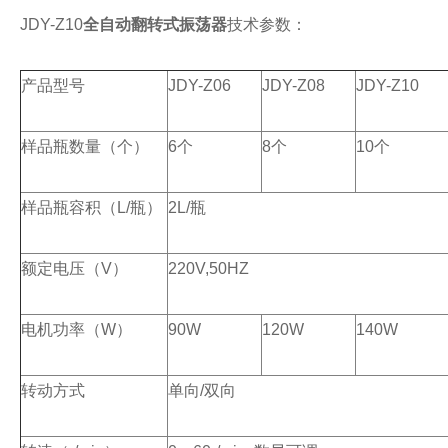
JDY-Z10
全自动翻转式振荡器
技术参数：
产品型号
JDY-Z06
JDY-Z08
JDY-Z10
样品瓶数量（个）
6个
8个
10个
样品瓶容积（L/瓶）
2L/瓶
额定电压（V）
220V,50HZ
电机功率（W）
90W
120W
140W
转动方式
单向/双向