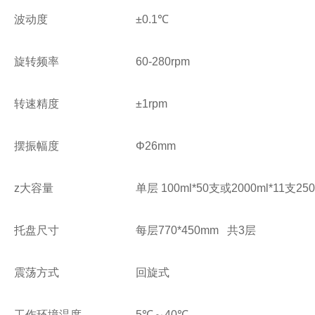
波动度
±0.1℃
旋转频率
60-280rpm
转速精度
±1rpm
摆振幅度
Φ26mm
z大容量
单层 100ml*50支或2000ml*11支25
托盘尺寸
每层770*450mm 共3层
震荡方式
回旋式
工作环境温度
5℃～40℃