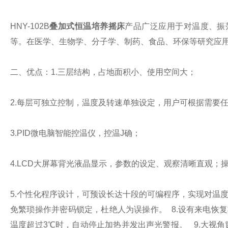
HNY-102B
叠加式恒温培养摇床
产品广泛应用于对温度、振
等。在医学、生物学、分子学、制药、食品、环保等研究应
二、优点：
1.三层结构，占地面积小、使用空间大；
2.每层可独立控制，温度及转速单独设定，用户可根据需要
3.PID微电脑智能控温仪，控温J确；
4.LCD大屏幕背光液晶显示，参数的设定、观察清晰直观
5.个性化程序设计，可预设长达十段的可编程序，实现对温
免繁琐操作并密码锁定，杜绝人为误操作。
8.设有来电恢
温度超过3℃时，自动停止加热并发出声光警报。
9.大视