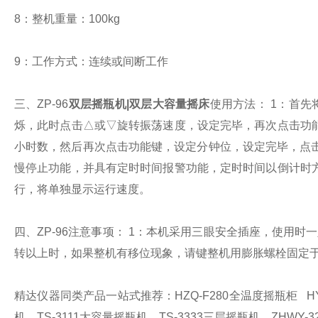
8：整机重量：100kg
9：工作方式：连续或间断工作
三、ZP-96
双层摇瓶机|双层大容量摇床
使用方法：
1：首先
烁，此时点击△或▽旋转振荡速度，设定完毕，再次点击功
小时数，然后再次点击功能键，设定分钟位，设定完毕，点
慢停止功能，并具有定时时间报警功能，定时时间以倒计时
行，将单独显示运行速度。
四、ZP-96注意事项：
1：本机采用三眼安全插座，使用时
转以上时，如果整机有移位现象，请键整机用膨胀螺栓固定
精达仪器同类产品一站式推荐：
HZQ-F280
全温度摇瓶柜
HY
机、
TS-3111
大容量摇瓶机、
TS-3333
三层摇瓶机、
ZHWY-3